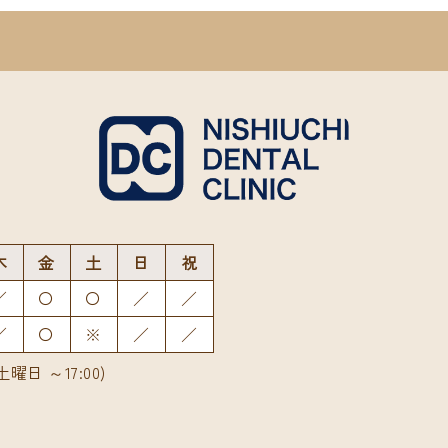
木
金
土
日
祝
／
〇
〇
／
／
／
〇
※
／
／
土曜日 ～17:00)